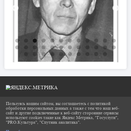
Пользуясь нашим сайтом, вы соглашаетесь с политикой
2026 Г. CHUKOVKA17.RU
обработки персональных данных а также с тем что наш веб-
ВХОД
сайт и другие подключенные к веб-сайту сторонние сервисы
КАРТА САЙТА
используют cookies такие как Яндекс Метрика, "Госуслуги",
ПОЛИТИКА ОБРАБОТКИ ПЕРСОНАЛЬНЫХ
"PRO.Культура", "Спутник аналитика".
^
ДАННЫХ