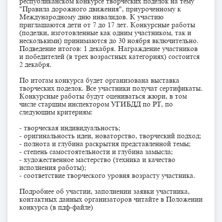
республиканском конкурсе творческих поделок на тему
"Правила дорожного движения", приуроченному к
Международному дню инвалидов. К участию
приглашаются дети от 7 до 17 лет. Конкурсные работы
(поделки, изготовленные как одним участником, так и
несколькими) принимаются до 30 ноября включительно.
Подведение итогов: 1 декабря. Награждение участников
и победителей (в трех возрастных категориях) состоится
2 декабря.
По итогам конкурса будет организована выставка
творческих поделок. Все участники получат сертификаты.
Конкурсные работы будут оцениваться жюри, в том
числе старшим инспектором УГИБДД по РТ, по
следующим критериям:
- творческая индивидуальность;
- оригинальность идеи, новаторство, творческий подход;
- полнота и глубина раскрытия представленной темы;
- степень самостоятельности и глубина замысла;
- художественное мастерство (техника и качество
исполнения работы);
- соответствие творческого уровня возрасту участника.
Подробнее об участии, заполнении заявки участника,
контактных данных организаторов читайте в Положении
конкурса (в пдф-файле)