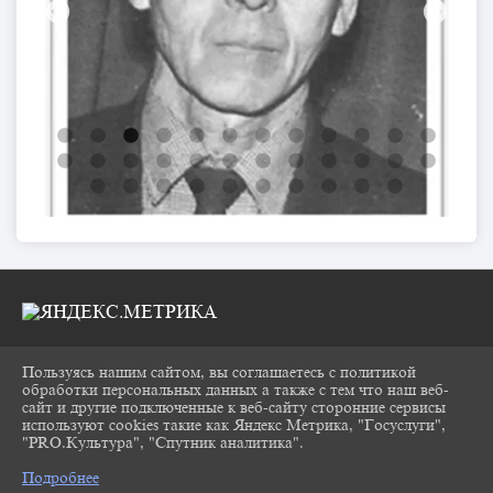
Пользуясь нашим сайтом, вы соглашаетесь с политикой
2026 Г. CHUKOVKA17.RU
обработки персональных данных а также с тем что наш веб-
ВХОД
сайт и другие подключенные к веб-сайту сторонние сервисы
КАРТА САЙТА
используют cookies такие как Яндекс Метрика, "Госуслуги",
ПОЛИТИКА ОБРАБОТКИ ПЕРСОНАЛЬНЫХ
"PRO.Культура", "Спутник аналитика".
^
ДАННЫХ
Подробнее