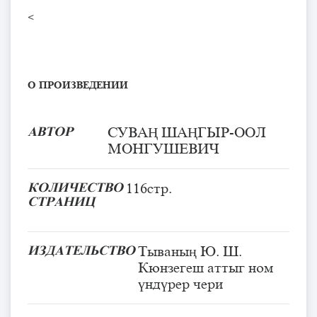
<
О ПРОИЗВЕДЕНИИ
АВТОР
СУВАҢ ШАҢГЫР-ООЛ
МОНГУШЕВИЧ
КОЛИЧЕСТВО
116стр.
СТРАНИЦ
ИЗДАТЕЛЬСТВО
Тываның Ю. Ш.
Кюнзегеш аттыг ном
үндүрер чери