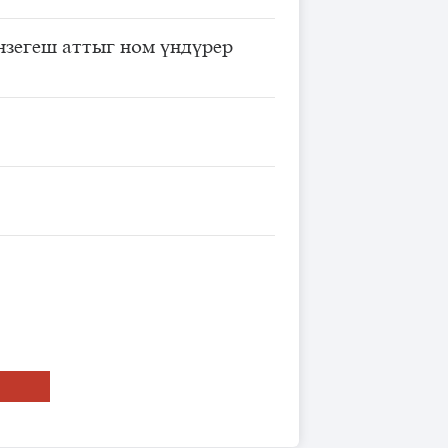
зегеш аттыг ном үндүрер
ТЬ