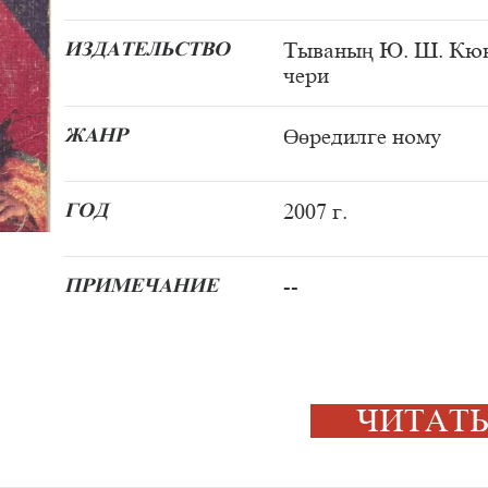
ИЗДАТЕЛЬСТВО
Тываның Ю. Ш. Кюн
чери
ЖАНР
Өөредилге ному
ГОД
2007 г.
ПРИМЕЧАНИЕ
--
ЧИТА