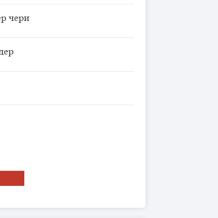
р чери
дер
ТЬ