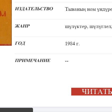
ИЗДАТЕЛЬСТВО
Тываның ном үндүре
ЖАНР
шүлүктер, шүлүглел
ГОД
1984 г.
ПРИМЕЧАНИЕ
--
ЧИТА