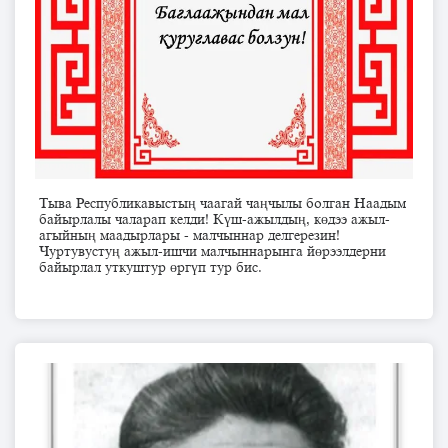
Тыва Республикавыстың чаагай чаңчылы болган Наадым
байырлалы чаларап келди! Күш-ажылдың, көдээ ажыл-
агыйның маадырлары - малчыннар делгерезин!
Чуртувустуң ажыл-ишчи малчыннарынга йөрээлдерни
байырлал уткуштур өргүп тур бис.