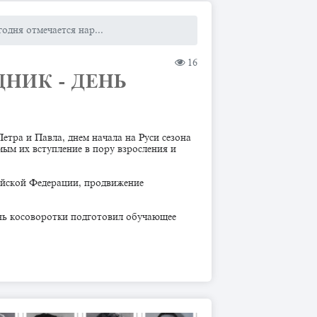
годня отмечается нар...
16
НИК - ДЕНЬ
Петра и Павла, днем начала на Руси сезона
мым их вступление в пору взросления и
ийской Федерации, продвижение
ень косоворотки подготовил обучающее