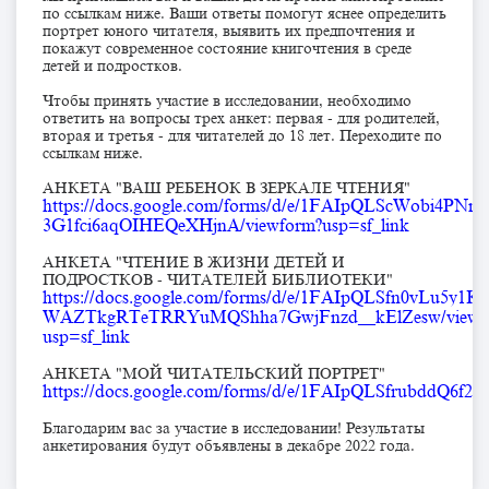
по ссылкам ниже. Ваши ответы помогут яснее определить
портрет юного читателя, выявить их предпочтения и
покажут современное состояние книгочтения в среде
детей и подростков.
Чтобы принять участие в исследовании, необходимо
ответить на вопросы трех анкет: первая - для родителей,
вторая и третья - для читателей до 18 лет. Переходите по
ссылкам ниже.
АНКЕТА "ВАШ РЕБЕНОК В ЗЕРКАЛЕ ЧТЕНИЯ"
https://docs.google.com/forms/d/e/1FAIpQLScWobi4PNn
3G1fci6aqOIHEQeXHjnA/viewform?usp=sf_link
АНКЕТА "ЧТЕНИЕ В ЖИЗНИ ДЕТЕЙ И
ПОДРОСТКОВ - ЧИТАТЕЛЕЙ БИБЛИОТЕКИ"
https://docs.google.com/forms/d/e/1FAIpQLSfn0vLu5y1K-
WAZTkgRTeTRRYuMQShha7GwjFnzd__kElZesw/viewf
usp=sf_link
АНКЕТА "МОЙ ЧИТАТЕЛЬСКИЙ ПОРТРЕТ"
https://docs.google.com/forms/d/e/1FAIpQLSfrubddQ
Благодарим вас за участие в исследовании! Результаты
анкетирования будут объявлены в декабре 2022 года.