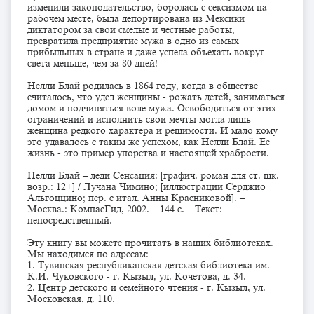
изменили законодательство, боролась с сексизмом на
рабочем месте, была депортирована из Мексики
диктатором за свои смелые и честные работы,
превратила предприятие мужа в одно из самых
прибыльных в стране и даже успела объехать вокруг
света меньше, чем за 80 дней!
Нелли Блай родилась в 1864 году, когда в обществе
считалось, что удел женщины - рожать детей, заниматься
домом и подчиняться воле мужа. Освободиться от этих
ограничений и исполнить свои мечты могла лишь
женщина редкого характера и решимости. И мало кому
это удавалось с таким же успехом, как Нелли Блай. Ее
жизнь - это пример упорства и настоящей храбрости.
Нелли Блай – леди Сенсация: [графич. роман для ст. шк.
возр.: 12+] / Лучана Чимино; [иллюстрации Серджио
Альгоццино; пер. с итал. Анны Красниковой]. –
Москва.: КомпасГид, 2002. – 144 с. – Текст:
непосредственный.
Эту книгу вы можете прочитать в наших библиотеках.
Мы находимся по адресам:
1. Тувинская республиканская детская библиотека им.
К.И. Чуковского - г. Кызыл, ул. Кочетова, д. 34.
2. Центр детского и семейного чтения - г. Кызыл, ул.
Московская, д. 110.