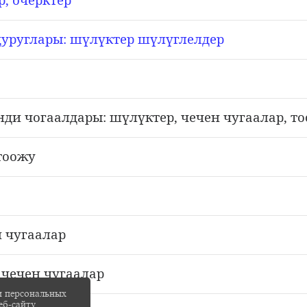
уруглары: ш
л
ктер ш
л
глелдер
ү
ү
ү
ү
ди чогаалдары: ш
л
ктер, чечен чугаалар, т
ү
ү
тоожу
н чугаалар
чечен чугаалар
и персональных
еб-сайту