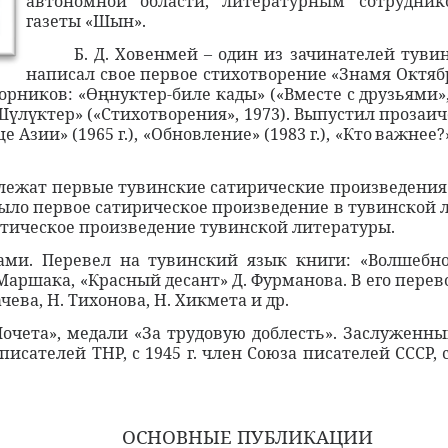
автономной области, литературным сотрудник
газеты «Шын».
Б. Д. Ховенмей – один из зачинателей тувин
написал свое первое стихотворение «Знамя Октября»
орников: «
нуктер
-
биле
кады»
(
«Вместе
с
друзьями»
Өң
«Ш
л
ктер»
(
«Стихотворения»
, 1973).
Выпустил
прозаич
ү
ү
це
Азии»
(1965
г
.),
«Обновление»
(1983
г
.),
«Кто
важнее
?
ежат первые тувинские сатирические произведения. 
о было первое сатирическое произведение в тувинской 
астическое произведение тувинской литературы.
ми. Перевел на тувинский язык книги: «Волшебное
. Маршака, «Красный десант» Д. Фурманова. В его пере
ева, Н. Тихонова, Н. Хикмета и др.
Почета», медали «За трудовую доблесть». Заслуженн
а писателей ТНР, с 1945 г. член Союза писателей СССР,
ОСНОВНЫЕ ПУБЛИКАЦИИ