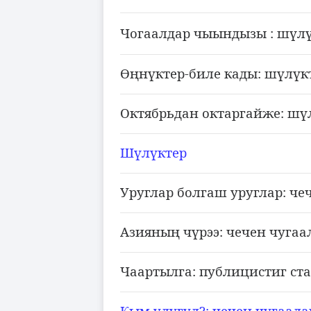
Чогаалдар чыындызы : ш
л
ү
н
ктер-биле кады: ш
л
к
Өң
ү
ү
ү
Октябрьдан октаргайже: ш
ү
Ш
л
ктер
ү
ү
Уруглар болгаш уруглар: че
Азияны
ч
рээ: чечен чугаа
ң
ү
Чаартылга: публицистиг ст
Кым улугул?: чечен чугаала