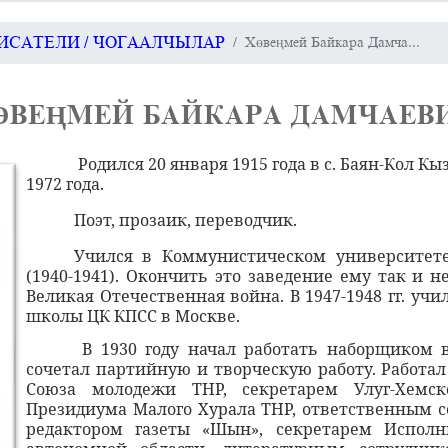
ИСАТЕЛИ / ЧОГААЛЧЫЛАР
Хөвеңмей Байкара Дамча...
ӨВЕҢМЕЙ БАЙКАРА ДАМЧАЕВ
Родился 20 января 1915 года в с. Баян-Кол К
1972 года.
Поэт, прозаик, переводчик.
Учился в Коммунистическом университете
(1940-1941). Окончить это заведение ему так и 
Великая Отечественная война. В 1947-1948 гг. уч
школы ЦК КПСС в Москве.
В 1930 году начал работать наборщиком 
сочетал партийную и творческую работу. Работа
Союза молодежи ТНР, секретарем Улуг-Хемск
Президиума Малого Хурала ТНР, ответственным с
редактором газеты «Шын», секретарем Исполн