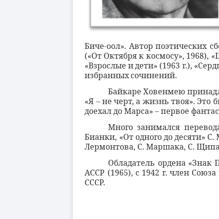
Биче-оол». Автор поэтических сб
(
«От
Октябр
я к космосу», 1968), 
«Взрослые
и
дети»
(1963
г
.),
«Серд
избранных
сочинений
.
Байкаре Ховенмею принадл
«Я – не черт, а жизнь твоя». Эт
доехал до Марса» – первое фант
Много занимался перевода
Бианки, «От одного до десяти» С
Лермонтова, С. Маршака, С. Щипач
Обладатель ордена «Знак 
АССР (1965), с 1942 г. член Союз
СССР.