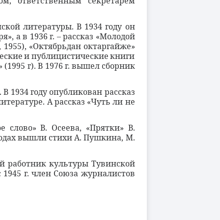
ом, ответственным секретарем
ской литературы. В 1934 году он
, а в 1936 г. – рассказ «Молодой
, 1955),
«Октябрьдан
октаргайже»
еские
и
публицистические
книги
»
(1995
г
).
В
1976
г
.
вышел
сборник
В 1934 году опубликован рассказ
литературе. А р
ассказ «Чуть ли не
 слово» В. Осеева, «Прятки» В.
водах вышли стихи А. Пушкина, М.
ый работник культуры Тувинской
 с 1945 г. член Союза журналистов