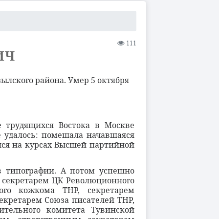
111
ИЧ
ызылского района. Умер 5 октября
 трудящихся Востока в Москве
не удалось: помешала начавшаяся
ился на курсах Высшей партийной
в типографии. А потом успешно
л секретарем ЦК Революционного
ого кожкома ТНР, секретарем
екретарем Союза писателей ТНР,
ительного комитета Тувинской