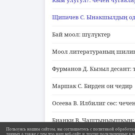
Щипачев С. Ынакшылды
од
ң
Бай моол: ш
л
ктер
ү
ү
Моол литератураны
шилин
ң
Фурманов Д. Кызыл десант: 
Маршак С. Бирден он чедир
Осеева В. Илбилиг с
с: чече
ө
Бианки В. Чаштыныышкын: 
Пользуясь нашим сайтом, вы соглашаетесь с политикой обработк
данных а также с тем что наш веб-сайт и другие подключенные к в