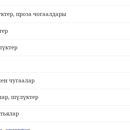
кт
ер, проза чогаалдары
ү
тер
л
ктер
ү
чен чугаалар
лар, ш
л
ктер
ү
ү
атьялар
р, очерктер