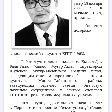
умер
18 января
2007 г. в
Кызыле. Поэт,
прозаик.
Окончил
историко-
филологический факультет КГПИ (1963).
Работал учителем в школах сел Кызыл-Даг,
Баян-Тала, Чадан, Мугур-Аксы, директором
Шуйской, Мугур-Аксынской средних школ,
заведующим отделом народного образования и
культуры Монгун-Тайгинского района,
заведующим отделом газеты «Эне-созу»,
научным сотрудником в секторе словарей
ТНИИЯЛИ, редактором журнала «Улуг-Хем».
Литературную деятельность начал в 1957
г. Первое стихотворение "Оскустун созу" (Слово