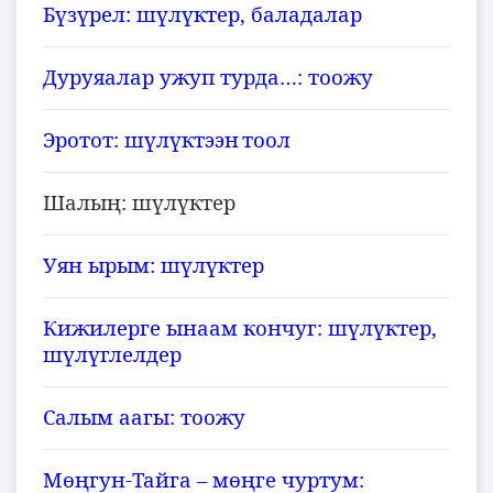
Б
з
рел
:
ш
л
ктер
,
баладалар
ү
ү
ү
ү
Дуруяалар ужуп турда…: тоожу
Эротот: ш
л
ктээн
тоол
ү
ү
Шалы
: ш
л
ктер
ң
ү
ү
Уян ырым: ш
л
ктер
ү
ү
Кижилерге ынаам кончуг: ш
л
ктер,
ү
ү
ш
л
глелдер
ү
ү
Салым аагы: тоожу
М
гун-Тайга
–
м
ге чуртум:
өң
өң