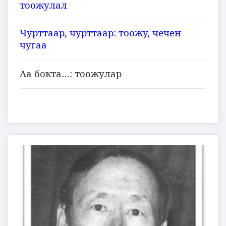
тоожулал
Чурттаар, чурттаар: тоожу, чечен
чугаа
Аа бокта…: тоожулар