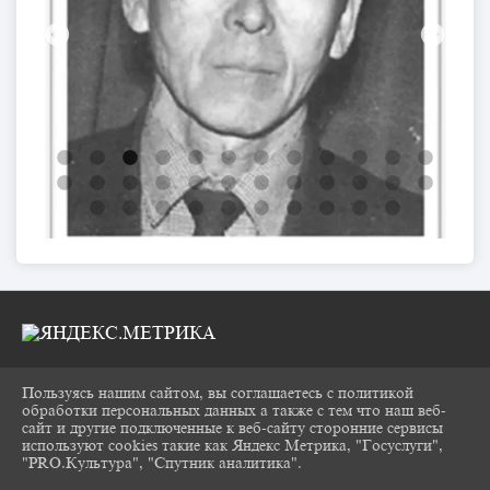
Пользуясь нашим сайтом, вы соглашаетесь с политикой
2026 Г. CHUKOVKA17.RU
обработки персональных данных а также с тем что наш веб-
ВХОД
сайт и другие подключенные к веб-сайту сторонние сервисы
КАРТА САЙТА
используют cookies такие как Яндекс Метрика, "Госуслуги",
ПОЛИТИКА ОБРАБОТКИ ПЕРСОНАЛЬНЫХ
"PRO.Культура", "Спутник аналитика".
^
ДАННЫХ