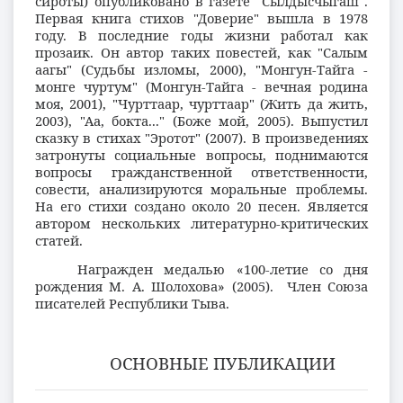
сироты) опубликовано в газете "Сылдысчыгаш".
Первая книга стихов "Доверие" вышла в 1978
году. В последние годы жизни работал как
прозаик. Он автор таких повестей, как "Салым
аагы" (Судьбы изломы, 2000), "Монгун-Тайга -
монге чуртум" (Монгун-Тайга - вечная родина
моя, 2001), "Чурттаар, чурттаар" (Жить да жить,
2003), "Аа, бокта..." (Боже мой, 2005). Выпустил
сказку в стихах "Эротот" (2007). В произведениях
затронуты социальные вопросы, поднимаются
вопросы гражданственной ответственности,
совести, анализируются моральные проблемы.
На его стихи создано около 20 песен. Является
автором нескольких литературно-критических
статей.
Награжден медалью «100-летие со дня
рождения М. А. Шолохова» (2005).
Член Союза
писателей Республики Тыва.
ОСНОВНЫЕ ПУБЛИКАЦИИ