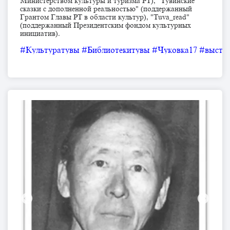
Министерством культуры и туризма РТ), "Тувинские
сказки с дополненной реальностью" (поддержанный
Грантом Главы РТ в области культур), "Tuva_read"
(поддержанный Президентским фондом культурных
инициатив).
#Культуратувы
#Библиотекитувы
#Чуковка17
#выстав