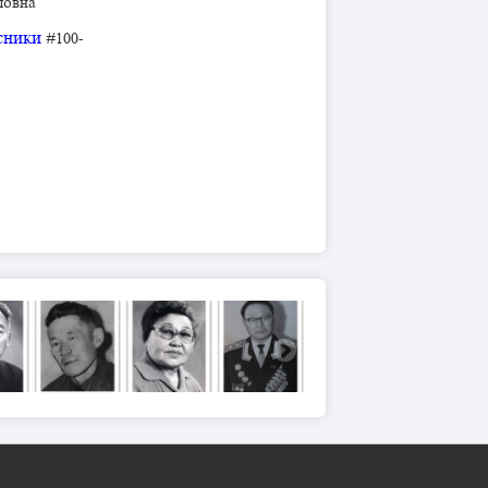
ловна
сники
#100-