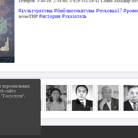
Телефон: 3-40-89, 2-34-60, 8-929-358-89-41 Саяна Маадыр-оо
#культуратувы
#библиотекитувы
#чуковка17
#рове
#история
#указатель
летиеТНР
и персональных
еб-сайту
 "Госуслуги",