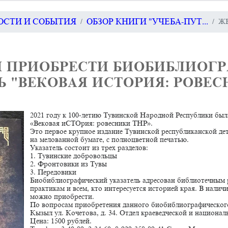
ВОСТИ И СОБЫТИЯ
ОБЗОР КНИГИ "УЧЕБА-ПУТ...
Ж
ПРИОБРЕСТИ БИОБИБЛИОГ
Ь "ВЕКОВАЯ ИСТОРИЯ: РОВЕС
2021 году к 100-летию Тувинской Народной Республики был
«Вековая иСТОрия: ровесники ТНР».
Это первое крупное издание Тувинской республиканской дет
на мелованной бумаге, с полноцветной печатью.
Указатель состоит из трех разделов:
1. Тувинские добровольцы
2. Фронтовики из Тувы
3. Передовики
Биобиблиографический указатель адресован библиотечным 
практикам и всем, кто интересуется историей края. В нали
можно приобрести.
По вопросам приобретения данного биобиблиографического 
Кызыл ул. Кочетова, д. 34. Отдел краеведческой и национа
Цена: 1500 рублей.