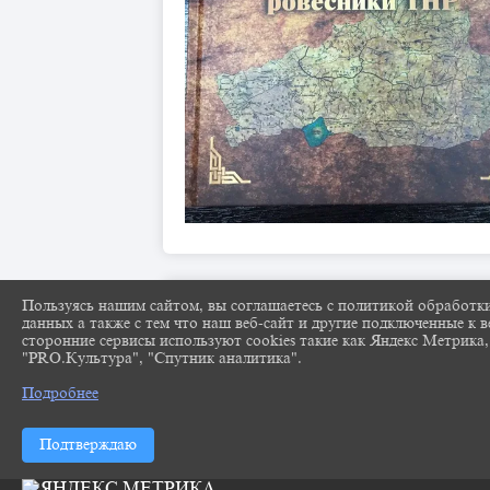
Пользуясь нашим сайтом, вы соглашаетесь с политикой обработк
данных а также с тем что наш веб-сайт и другие подключенные к в
сторонние сервисы используют cookies такие как Яндекс Метрика,
"PRO.Культура", "Спутник аналитика".
Подробнее
Подтверждаю