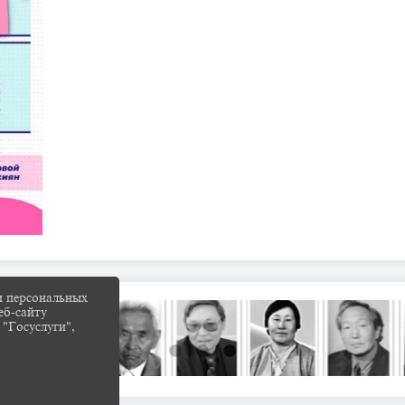
и персональных
еб-сайту
 "Госуслуги",